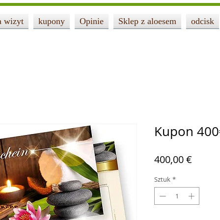
a wizyt
kupony
Opinie
Sklep z aloesem
odcisk
Kupon 400
Cena
400,00 €
Sztuk
*